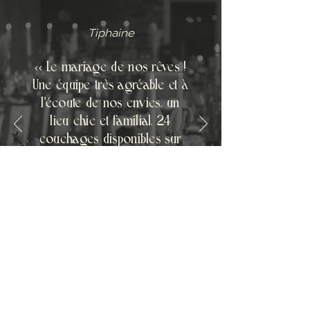
Tiphaine
«
Le mariage de nos rêves !
Une équipe très agréable et à
l'écoute de nos envies, un
lieu chic et familial. 24
couchages disponibles sur
place. La partie traiteur
assurée par leur soin a, elle
aussi, été parfaite ».