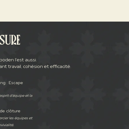
SURE
oden l'est aussi.
travail, cohésion et efficacité.
ing : Escape
esprit d'équipe et la
de clôture
rcier les équipes et
ivialité.