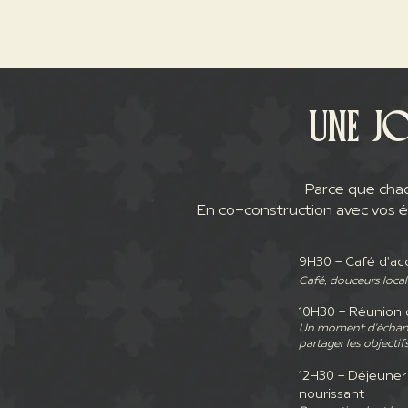
UNE J
Parce que chaq
En co-construction avec vos é
9H30 - Café d'acc
Café, douceurs local
10H30 - Réunion 
Un moment d'échange
partager les objectifs
12H30 - Déjeuner
nourissant