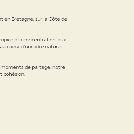
nt en
Bretagne
, sur la Côte de
pice à la concentration, aux
 au coeur d'un
cadre naturel
s moments de partage, notre
t cohésion.