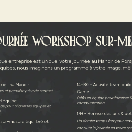
LES TEAMBUILDING
OURNÉE WORKSHOP SUR-ME
ue entreprise est unique, votre journée au Manoir de Porsp
quipes, nous imaginons un programme à votre image, mêlant 
ueil au Manoir
14H30 -
Activité team build
es et première prise de contact.
Game
Défis en équipe pour favoriser l'
d'équipe
communication.
 pour aligner les équipes et
.
17H - Remise des prix &
pot
Un dernier temps fort pour reme
 sur-mesure équilibré et
conclure la journée en toute conv