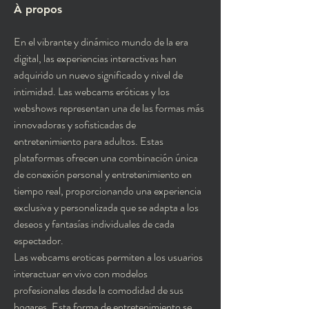
À propos
En el vibrante y dinámico mundo de la era 
digital, las experiencias interactivas han 
adquirido un nuevo significado y nivel de 
intimidad. Las webcams eróticas y los 
webshows representan una de las formas más 
innovadoras y sofisticadas de 
entretenimiento para adultos. Estas 
plataformas ofrecen una combinación única 
de conexión personal y entretenimiento en 
tiempo real, proporcionando una experiencia 
exclusiva y personalizada que se adapta a los 
deseos y fantasías individuales de cada 
espectador.
Las webcams eroticas permiten a los usuarios 
interactuar en vivo con modelos 
profesionales desde la comodidad de sus 
hogares. Esta forma de entretenimiento se 