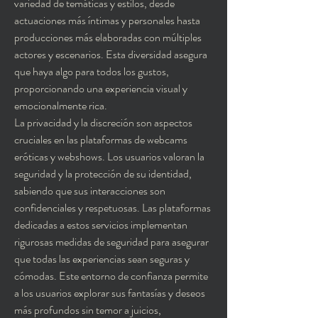
variedad de temáticas y estilos, desde 
actuaciones más íntimas y personales hasta 
producciones más elaboradas con múltiples 
actores y escenarios. Esta diversidad asegura 
que haya algo para todos los gustos, 
proporcionando una experiencia visual y 
emocionalmente rica.
La privacidad y la discreción son aspectos 
cruciales en las plataformas de webcams 
eróticas y webshows. Los usuarios valoran la 
seguridad y la protección de su identidad, 
sabiendo que sus interacciones son 
confidenciales y respetuosas. Las plataformas 
dedicadas a estos servicios implementan 
rigurosas medidas de seguridad para asegurar 
que todas las experiencias sean seguras y 
cómodas. Este entorno de confianza permite 
a los usuarios explorar sus fantasías y deseos 
más profundos sin temor a juicios, 