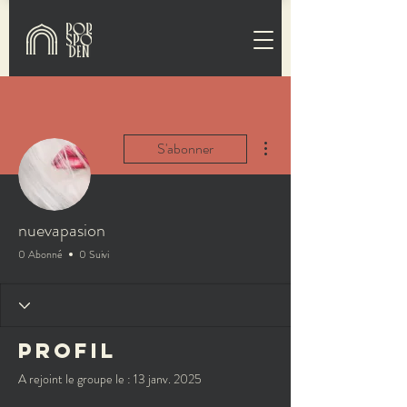
Plus d'actions
S'abonner
nuevapasion
0 Abonné
0 Suivi
Profil
A rejoint le groupe le : 13 janv. 2025