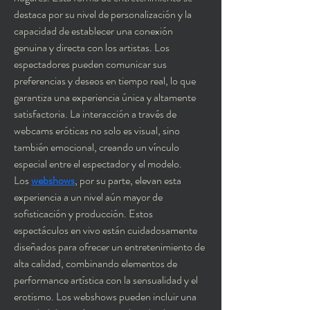
destaca por su nivel de personalización y la 
capacidad de establecer una conexión 
genuina y directa con los artistas. Los 
espectadores pueden comunicar sus 
preferencias y deseos en tiempo real, lo que 
garantiza una experiencia única y altamente 
satisfactoria. La interacción a través de 
webcams eróticas no solo es visual, sino 
también emocional, creando un vínculo 
especial entre el espectador y el modelo.
Los 
webshows
, por su parte, elevan esta 
experiencia a un nivel aún mayor de 
sofisticación y producción. Estos 
espectáculos en vivo están cuidadosamente 
diseñados para ofrecer un entretenimiento de 
alta calidad, combinando elementos de 
performance artística con la sensualidad y el 
erotismo. Los webshows pueden incluir una 